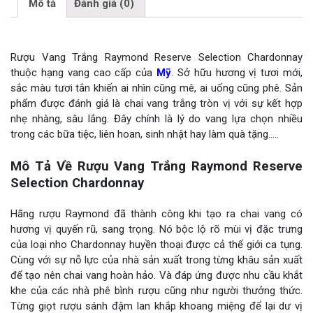
Mô tả
Đánh giá (0)
Rượu Vang Trắng Raymond Reserve Selection Chardonnay
thuộc hạng vang cao cấp của
Mỹ
. Sở hữu hương vị tươi mới,
sắc màu tươi tắn khiến ai nhìn cũng mê, ai uống cũng phê. Sản
phẩm được đánh giá là chai vang trắng tròn vị với sự kết hợp
nhẹ nhàng, sâu lắng. Đây chính là lý do vang lựa chọn nhiều
trong các bữa tiệc, liên hoan, sinh nhật hay làm quà tặng…..
Mô Tả Về Rượu Vang Trắng Raymond Reserve
Selection Chardonnay
Hãng rượu Raymond đã thành công khi tạo ra chai vang có
hương vị quyến rũ, sang trọng. Nó bộc lộ rõ mùi vị đặc trưng
của loại nho Chardonnay huyền thoại được cả thế giới ca tụng.
Cùng với sự nỗ lực của nhà sản xuất trong từng khâu sản xuất
để tạo nên chai vang hoàn hảo. Và đáp ứng được nhu cầu khắt
khe của các nhà phê bình rượu cũng như người thưởng thức.
Từng giọt rượu sánh đậm lan khắp khoang miệng để lại dư vị