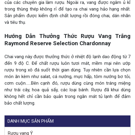
của các chuyên gia làm rượu. Ngoài ra, vang được ngâm ủ kĩ
trong thùng thép không rỉ để tạo ra chai vang hảo hạng nhất.
Sản phẩm được kiểm định chất lượng rồi đóng chai, dán nhãn
và tiêu thụ.
Hướng Dẫn Thưởng Thức Rượu Vang Trắng
Raymond Reserve Selection Chardonnay
Chai vang này được thưởng thức ở nhiệt độ lạnh dao động từ 7
đến 9 độ C. Để chất rượu luôn tươi mát, mềm mại nên ướp
rượu trong xô đá suốt thời gian dùng. Tuy nhiên cần lựa chọn
món ăn kèm như salat, cá nướng, mực hấp, tôm nướng bơ tỏi,
cơm cuộn……Bên cạnh đó, rượu dùng cùng món tráng miệng
như trái cây, hoa quả sấy, các loại bánh. Rượu đã khui dùng
không hết chỉ cần bảo quản trong ngăn mát tủ lạnh để đảm
bảo chất lượng.
DANH MỤC SẢN PHẨM
Rượu vang Ý