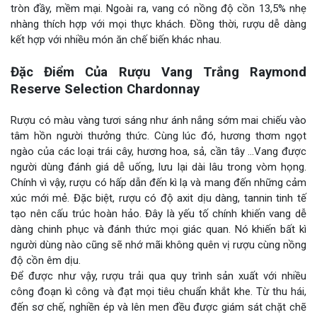
tròn đầy, mềm mại. Ngoài ra, vang có nồng độ cồn 13,5% nhẹ
nhàng thích hợp với mọi thực khách. Đồng thời, rượu dễ dàng
kết hợp với nhiều món ăn chế biến khác nhau.
Đặc Điểm Của Rượu Vang Trắng Raymond
Reserve Selection Chardonnay
Rượu có màu vàng tươi sáng như ánh nắng sớm mai chiếu vào
tâm hồn người thưởng thức. Cùng lúc đó, hương thơm ngọt
ngào của các loại trái cây, hương hoa, sả, cần tây …Vang được
người dùng đánh giá dễ uống, lưu lại dài lâu trong vòm họng.
Chính vì vậy, rượu có hấp dẫn đến kì lạ và mang đến những cảm
xúc mới mẻ. Đặc biệt, rượu có độ axit dịu dàng, tannin tinh tế
tạo nên cấu trúc hoàn hảo. Đây là yếu tố chính khiến vang dễ
dàng chinh phục và đánh thức mọi giác quan. Nó khiến bất kì
người dùng nào cũng sẽ nhớ mãi không quên vị rượu cùng nồng
độ cồn êm dịu.
Để được như vậy, rượu trải qua quy trình sản xuất với nhiều
công đoạn kì công và đạt mọi tiêu chuẩn khắt khe. Từ thu hái,
đến sơ chế, nghiền ép và lên men đều được giám sát chặt chẽ