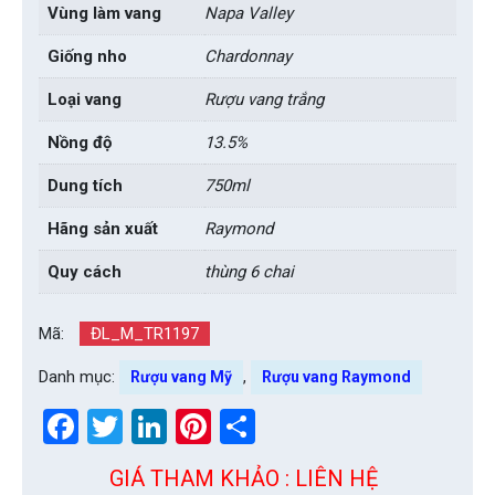
Vùng làm vang
Napa Valley
Giống nho
Chardonnay
Loại vang
Rượu vang trắng
Nồng độ
13.5%
Dung tích
750ml
Hãng sản xuất
Raymond
Quy cách
thùng 6 chai
Mã:
ĐL_M_TR1197
Danh mục:
,
Rượu vang Mỹ
Rượu vang Raymond
Facebook
Twitter
LinkedIn
Pinterest
Share
GIÁ THAM KHẢO : LIÊN HỆ