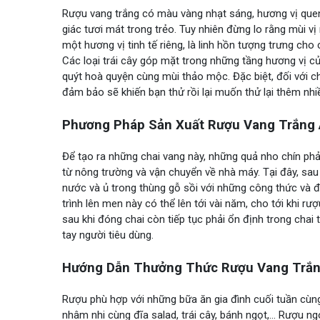
Rượu vang trắng có màu vàng nhạt sáng, hương vị quen
giác tươi mát trong trẻo. Tuy nhiên đừng lo rằng mùi vị
một hương vị tinh tế riêng, là linh hồn tượng trưng cho 
Các loại trái cây góp mặt trong những tầng hương vị c
quýt hoà quyện cùng mùi thảo mộc. Đặc biệt, đối với ch
đảm bảo sẽ khiến bạn thử rồi lại muốn thử lại thêm nhiề
Phương Pháp Sản Xuất Rượu Vang Trắng A
Để tạo ra những chai vang này, những quả nho chín phải
từ nông trường và vận chuyển về nhà máy. Tại đây, sau
nước và ủ trong thùng gỗ sồi với những công thức và 
trình lên men này có thể lên tới vài năm, cho tới khi rư
sau khi đóng chai còn tiếp tục phải ổn định trong chai 
tay người tiêu dùng.
Hướng Dẫn Thưởng Thức Rượu Vang Trắng
Rượu phù hợp với những bữa ăn gia đình cuối tuần cùn
nhâm nhi cùng đĩa salad, trái cây, bánh ngọt,… Rượu ng