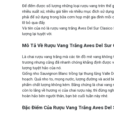
Để đếm được số lượng những loại rượu vang trên thế giớ
nhiều xuất xứ, nhiều giá tiền và nhiều mục đích sử dụn
phải để sử dụng trong bữa cơm họp mặt gia đình mỗi cu
lỡ bỏ qua đấy.
Và tên của nó là rượu vang trắng Aves Del Sur Clasico
lượng lại tuyệt vời.
Mô Tả Về Rượu Vang Trắng Aves Del Sur 
Là chai rượu vang trắng mà các tín đồ mê vang không t
trương nhưng cũng đã nhanh chóng khẳng định được vị
lượng tuyệt hảo của nó.
Giống nho Sauvignon Blanc trồng tại thung lũng Valle De
hoạch. Quả nho to, mọng nước, lượng đường và acid bê
phẩm chất lượng không kém. Bằng chứng là chai vang n
còn lo lắng về hương vị của chai rượu này, thì đừng n
hoàn hảo bên người thân, bạn bè cuối tuần này nhé.
Đặc Điểm Của Rượu Vang Trắng Aves Del 