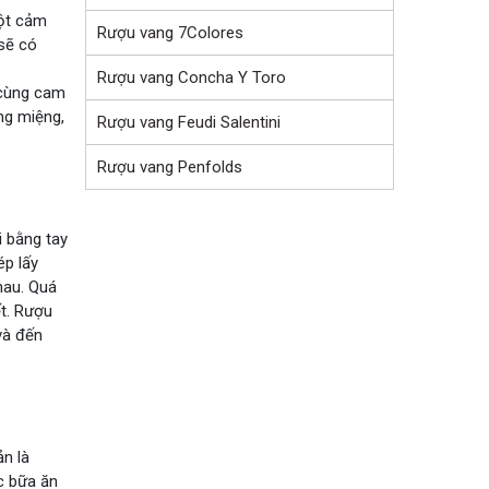
một cảm
Rượu vang 7Colores
 sẽ có
Rượu vang Concha Y Toro
 cùng cam
ng miệng,
Rượu vang Feudi Salentini
Rượu vang Penfolds
i bằng tay
ép lấy
hau. Quá
ết. Rượu
và đến
n là
c bữa ăn