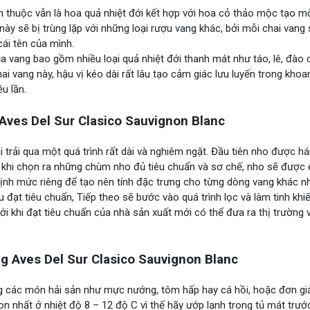
 thuộc vẫn là hoa quả nhiệt đới kết hợp với hoa cỏ thảo mộc tạo 
 này sẽ bị trùng lặp với những loại rượu vang khác, bởi mỗi chai vang
cái tên của mình.
ủa vang bao gồm nhiều loại quả nhiệt đới thanh mát như táo, lê, đào
ai vang này, hậu vị kéo dài rất lâu tạo cảm giác lưu luyến trong khoa
u lần.
ves Del Sur Clasico Sauvignon Blanc
 trải qua một quá trình rất dài và nghiêm ngặt. Đầu tiên nho được há
 khi chọn ra những chùm nho đủ tiêu chuẩn và sơ chế, nho sẽ được 
định mức riêng để tạo nên tính đặc trưng cho từng dòng vang khác n
ợu đạt tiêu chuẩn, Tiếp theo sẽ bước vào quá trình lọc và làm tinh khi
tới khi đạt tiêu chuẩn của nhà sản xuất mới có thể đưa ra thị trường 
 Aves Del Sur Clasico Sauvignon Blanc
g các món hải sản như mực nướng, tôm hấp hay cá hồi, hoặc đơn giả
on nhất ở nhiệt độ 8 – 12 độ C vì thế hãy ướp lạnh trong tủ mát trướ