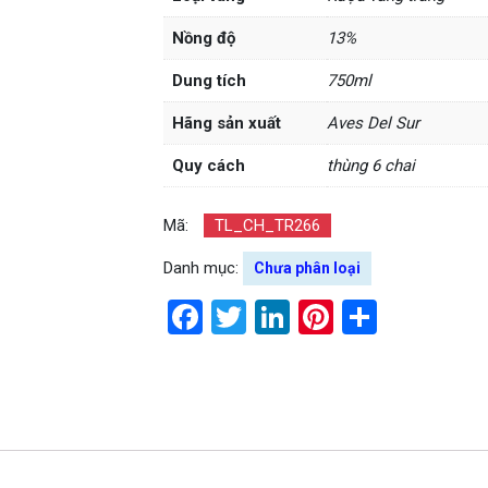
Nồng độ
13%
Dung tích
750ml
Hãng sản xuất
Aves Del Sur
Quy cách
thùng 6 chai
Mã:
TL_CH_TR266
Danh mục:
Chưa phân loại
Facebook
Twitter
LinkedIn
Pinterest
Share