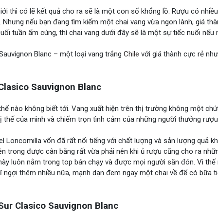
i thì có lẽ kết quả cho ra sẽ là một con số khổng lồ. Rượu có nhiều 
g. Nhưng nếu bạn đang tìm kiếm một chai vang vừa ngon lành, giá thà
ối tuần ấm cúng, thì chai vang dưới đây sẽ là một sự tiếc nuối nếu
 Sauvignon Blanc – một loại vang trắng
Chile
với giá thành cực rẻ nh
Clasico Sauvignon Blanc
hể nào không biết tới. Vang xuất hiện trên thị trường không một chú
 thế của mình và chiếm trọn tình cảm của những người thưởng rượu
l Loncomilla vốn đã rất nổi tiếng với chất lượng và sản lượng quả kh
n trong được cân bằng rất vừa phải nên khi ủ rượu cũng cho ra nhữ
ày luôn nằm trong top bán chạy và được mọi người săn đón. Vì thế
ghĩ ngợi thêm nhiều nữa, mạnh dạn đem ngay một chai về để có bữa ti
Sur Clasico Sauvignon Blanc