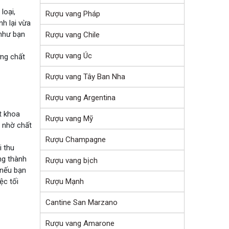
loại,
Rượu vang Pháp
nh lại vừa
 như bạn
Rượu vang Chile
Rượu vang Úc
ưng chất
Rượu vang Tây Ban Nha
Rượu vang Argentina
t khoa
Rượu vang Mỹ
 nhờ chất
Rượu Champagne
i thu
ng thành
Rượu vang bịch
 nếu bạn
Rượu Mạnh
ệc tối
Cantine San Marzano
Rượu vang Amarone