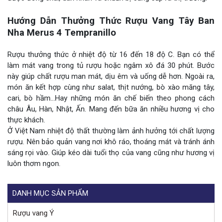
Hướng Dẫn Thưởng Thức Rượu Vang Tây Ban
Nha Merus 4 Tempranillo
Rượu thưởng thức ở nhiệt độ từ 16 đến 18 độ C. Bạn có thể
làm mát vang trong tủ rượu hoặc ngâm xô đá 30 phút. Bước
này giúp chất rượu man mát, dịu êm và uống dễ hơn. Ngoài ra,
món ăn kết hợp cùng như salat, thịt nướng, bò xào măng tây,
cari, bò hầm…Hay những món ăn chế biến theo phong cách
châu Âu, Hàn, Nhật, Ấn. Mang đến bữa ăn nhiều hương vị cho
thực khách.
Ở Việt Nam nhiệt độ thất thường làm ảnh hưởng tới chất lượng
rượu. Nên bảo quản vang nơi khô ráo, thoáng mát và tránh ánh
sáng rọi vào. Giúp kéo dài tuổi thọ của vang cũng như hương vị
luôn thơm ngon.
DANH MỤC SẢN PHẨM
Rượu vang Ý