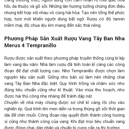
hồi, da thuộc và gỗ sồi. Những làn hương tưởng chừng đơn điệu
nhưng kết hợp với nhau vô cùng hài hòa. Tạo nên tổng thể phức
hợp, tươi mới khiến người dùng bất ngờ. Rượu có độ tannin
mềm mại, độ chua dịu êm mang đến sắc thái riêng.
Phương Pháp Sản Xuất Rượu Vang Tây Ban Nha
Merus 4 Tempranillo
Rượu được sản xuất theo phương pháp truyền thống cùng bí kíp
làm vang lâu năm. Nhà làm rượu đã tính toán kĩ càng các công
đoạn để đạt chất lượng cao. Nho Tempranillo được chọn làm
nguyên liệu sản xuất. Giống nho bản xứ làm nên những chai
vang Tây Ban Nha đặc biệt. Quy trình trồng và chăm sóc nho
đúng tiêu chuẩn cũng như kĩ thuật. Vào mùa thu hoạch, nho
được hái thủ công nhẹ nhàng để tránh dập nát.
Chuyển về nhà máy chúng được sơ chế kĩ càng rồi cho vào
nghiền ép. Quá trình lên men diễn ra trong thùng gỗ sồi thời gian
dài để chín muồi. Công đoạn này quyết định thành công hương
vị cũng như thành công của vang. Khi đạt mọi tiêu chuẩn vang
được đóng chai, dán nhãn và chuẩn bị cung cấp ra thị trường.