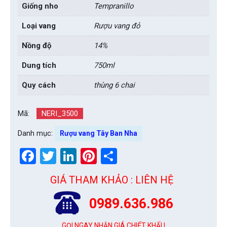
Giống nho
Tempranillo
Loại vang
Rượu vang đỏ
Nồng độ
14%
Dung tích
750ml
Quy cách
thùng 6 chai
Mã:
NERI_3500
Danh mục:
Rượu vang Tây Ban Nha
Facebook
Twitter
LinkedIn
Pinterest
Share
GIÁ THAM KHẢO : LIÊN HỆ
0989.636.986
GỌI NGAY NHẬN GIÁ CHIẾT KHẤU