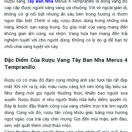
Rượu vang
Tây Ban Nha
Merus 4 Tempranillo là dòng vang đỏ
cap cấp được người sàng vang ưa chuộng. Với vẻ ngoài giản dị,
không có gì nổi bật nhưng ẩn sâu bên trong hương vị thơm
ngon đặc biệt. Chính vì vậy, rượu được dùng trong những nhà
hàng, khách sạn sang trọng. Sự góp mặt của vang mang đến
không gian ấm cúng, vui nhộn. Vang hứa hẹn mang đến trải
nghiệm tuyệt vời cho người dùng. Không có lý do gì để bạn từ
chối chai vang tuyệt vời này.
Đặc Điểm Của Rượu Vang Tây Ban Nha Merus 4
Tempranillo
Rượu có có màu đỏ đậm cùng những ánh sắc tươi tắn rất đẹp
mắt. Khi rót ra ly, sắc màu rượu càng trở nên lộng lẫy, kiêu sa.
Như đang mời gọi người thưởng thức, khiến bao người xoa
xuyến. Rượu được ví như người thiếu nữa kiểu diễm, quyến rũ.
Đây là bước đầu thành công của vang chiếm trọn trái tim người
dùng. Cùng với đó, rượu tấn công khứu giác bằng mùi hương
ngọt ngào của trái cây chín mọng. Gợi đến mùi mận, anh đào,
sim, việt quất thêm chút thảo mộc.
Càng thưởng thức, người dùng còn cảm nhận rõ mùi quế, hoa