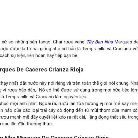
a xứ sở những bản tango. Chai rượu vang
Tây Ban Nha
Marques de
Rượu được là từ hai giống nho cơ bản là Tempranillo và Graciano v
cách sự kiện, liên hoan hay tiếp bạn bè…
ques De Caceres Crianza Rioja
ạy nhất đất nước này nói riêng và trên toàn thế giới nói chung. Nh
 vị rượu hấp dẫn, Nó có thể được sử dụng trong mọi bữa tiệc lớn
là Tempranillo và Graciano làm nguyên liệu.
hục mọi ánh nhìn. Ngoài ra, rượu lan tỏa hương vị mới mẻ say mê
àn hảo của các loại trái cây cô đọng đến từ mùi thơm của mâm xôi
rượu mạnh mẽ đầy quyết liệt kéo ra rất dài, lắng đọng thật sâu tron
i sau lần đầu thưởng thức.