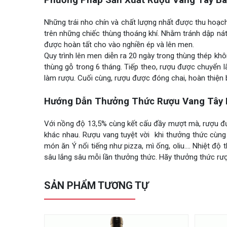
Phương Pháp Sản Xuất Rượu Vang Tây Ba
Những trái nho chín và chất lượng nhất được thu hoạc
trên những chiếc thùng thoáng khí. Nhằm tránh dập ná
được hoàn tất cho vào nghiền ép và lên men.
Quy trình lên men diễn ra 20 ngày trong thùng thép khôn
thùng gỗ trong 6 tháng. Tiếp theo, rượu được chuyển 
làm rượu. Cuối cùng, rượu được đóng chai, hoàn thiện ba
Hướng Dẫn Thưởng Thức Rượu Vang Tây B
Với nồng độ 13,5% cùng kết cấu đầy mượt mà, rượu đượ
khác nhau. Rượu vang tuyệt vời khi thưởng thức cùng 
món ăn Ý nổi tiếng như pizza, mì ống, oliu…. Nhiệt đ
sâu lắng sâu mỗi lần thưởng thức. Hãy thưởng thức rượu
SẢN PHẨM TƯƠNG TỰ