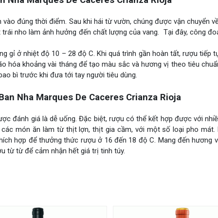
n Nha Marques De Caceres Crianza Rioja
h vào đúng thời điểm. Sau khi hái từ vườn, chúng được vận chuyển 
t trái nho làm ảnh hưởng đến chất lượng của vang. Tại đây, công đ
g gỉ ở nhiệt độ 10 – 28 độ C. Khi quá trình gần hoàn tất, rượu tiếp t
lão hóa khoảng vài tháng để tạo màu sắc và hương vị theo tiêu chu
o bì trước khi đưa tới tay người tiêu dùng.
an Nha Marques De Caceres Crianza Rioja
c đánh giá là dễ uống. Đặc biệt, rượu có thể kết hợp được với nh
các món ăn làm từ thịt lợn, thịt gia cầm, với một số loại pho mát
ộ thích hợp để thưởng thức rượu ở 16 đến 18 độ C. Mang đến hương 
 từ từ để cảm nhận hết giá trị tinh túy.