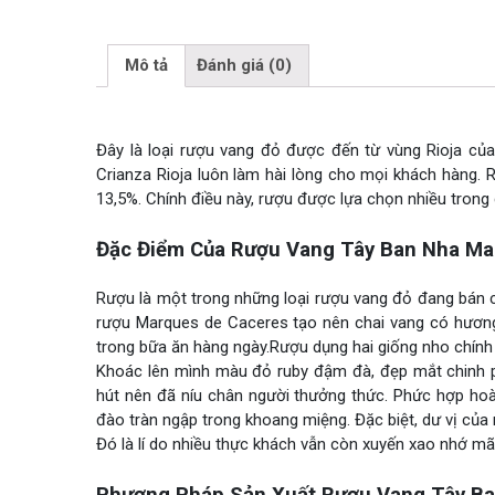
Mô tả
Đánh giá (0)
Đây là loại rượu vang đỏ được đến từ vùng Rioja củ
Crianza Rioja luôn làm hài lòng cho mọi khách hàng. 
13,5%. Chính điều này, rượu được lựa chọn nhiều trong 
Đặc Điểm Của Rượu Vang Tây Ban Nha Mar
Rượu là một trong những loại rượu vang đỏ đang bán ch
rượu Marques de Caceres tạo nên chai vang có hương
trong bữa ăn hàng ngày.Rượu dụng hai giống nho chính 
Khoác lên mình màu đỏ ruby đậm đà, đẹp mắt chinh p
hút nên đã níu chân người thưởng thức. Phức hợp ho
đào tràn ngập trong khoang miệng. Đặc biệt, dư vị của 
Đó là lí do nhiều thực khách vẫn còn xuyến xao nhớ mã