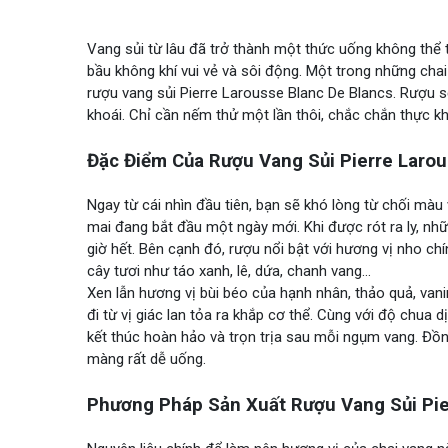
Vang sủi từ lâu đã trở thành một thức uống không thể t
bầu không khí vui vẻ và sôi động. Một trong những chai
rượu vang sủi Pierre Larousse Blanc De Blancs. Rượu 
khoái. Chỉ cần nếm thử một lần thôi, chắc chắn thực k
Đặc Điểm Của Rượu Vang Sủi Pierre Larou
Ngay từ cái nhìn đầu tiên, bạn sẽ khó lòng từ chối mà
mai đang bắt đầu một ngày mới. Khi được rót ra ly, nhữ
giờ hết. Bên cạnh đó, rượu nổi bật với hương vị nho ch
cây tươi như táo xanh, lê, dứa, chanh vang…
Xen lẫn hương vị bùi béo của hạnh nhân, thảo quả, va
đi từ vị giác lan tỏa ra khắp cơ thể. Cùng với độ chua
kết thúc hoàn hảo và trọn trịa sau mỗi ngụm vang. Đồ
màng rất dễ uống.
Phương Pháp Sản Xuất Rượu Vang Sủi Pie