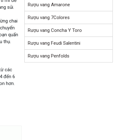
tỉ mỉ để
Rượu vang Amarone
ng sủi.
Rượu vang 7Colores
từng chai
 chuyển
Rượu vang Concha Y Toro
đoạn quấn
u thụ.
Rượu vang Feudi Salentini
Rượu vang Penfolds
từ các
 4 đến 6
on hơn.