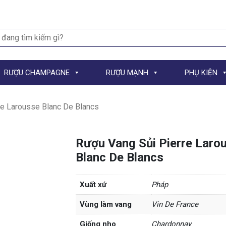
h
RƯỢU CHAMPAGNE
RƯỢU MẠNH
PHỤ KIỆN
re Larousse Blanc De Blancs
Rượu Vang Sủi Pierre Laro
Blanc De Blancs
Xuất xứ
Pháp
Vùng làm vang
Vin De France
Giống nho
Chardonnay