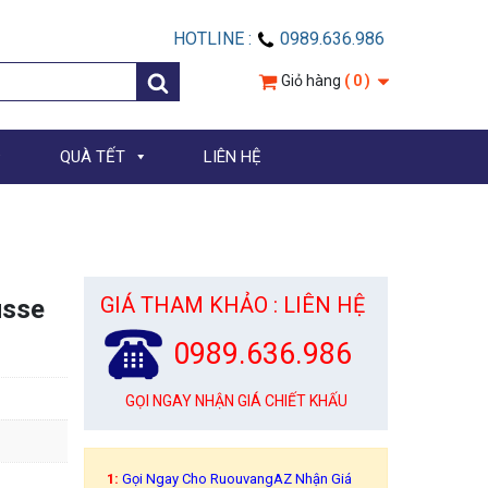
HOTLINE :
0989.636.986
Giỏ hàng
( 0 )
QUÀ TẾT
LIÊN HỆ
GIÁ THAM KHẢO : LIÊN HỆ
usse
0989.636.986
GỌI NGAY NHẬN GIÁ CHIẾT KHẤU
1:
Gọi Ngay Cho RuouvangAZ Nhận Giá