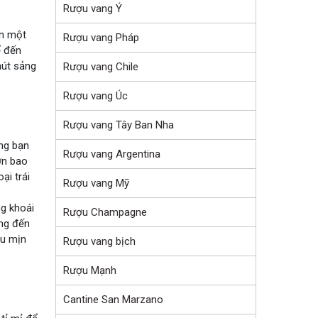
Rượu vang Ý
ến một
Rượu vang Pháp
ể đến
hút sảng
Rượu vang Chile
Rượu vang Úc
Rượu vang Tây Ban Nha
ắng bạn
Rượu vang Argentina
ơn bao
ại trái
Rượu vang Mỹ
g khoái
Rượu Champagne
ang đến
ợu mịn
Rượu vang bịch
Rượu Mạnh
Cantine San Marzano