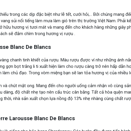
hiếu trong các dịp đặc biệt như lễ tết, cưới hỏi,… Bởi chúng mang đ
 vang sủi nổi tiếng làm mưa làm gió trên thị trường Việt Nam. Phải k
sở hữu hương vị tươi mát và mang đến cho khách hàng những giây p
hách sẽ đắm chìm trong hương vị rượu .
sse Blanc De Blancs
u vàng chanh tinh khiết của rượu. Màu rượu được ví như những ánh n
ng gợn bọt trắng li ti xuất hiện làm cho rượu càng trở nên hấp dẫn h
ín làm chủ đạo. Trong vòm miệng bạn sẽ lan tỏa hương vị của nhiều lo
nin và chút mật ong. Mang đến cho người uống cảm nhận vô cùng sản
 dịu dàng, độ chất nhẹ tạo nên cấu trúc cân bằng. Tất cả hòa quện m
ng thời, nhà sản xuất chọn lựa nồng độ 13% nhẹ nhàng cùng chất rư
rre Larousse Blanc De Blancs