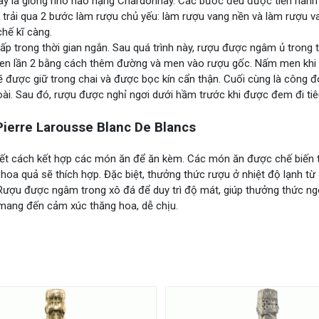
này là giống nho hảo hạng Chardonnay. Các bước đều được tiến hành 
 trải qua 2 bước làm rượu chủ yếu: làm rượu vang nền và làm rượu va
hế kĩ càng.
ấp trong thời gian ngắn. Sau quá trình này, rượu được ngâm ủ trong 
n men lần 2 bằng cách thêm đường và men vào rượu gốc. Nấm men khi
ẽ được giữ trong chai và được bọc kín cẩn thận. Cuối cùng là công 
oài. Sau đó, rượu được nghỉ ngơi dưới hầm trước khi được đem đi tiê
erre Larousse Blanc De Blancs
biết cách kết hợp các món ăn để ăn kèm. Các món ăn được chế biến 
hoa quả sẽ thích hợp. Đặc biệt, thưởng thức rượu ở nhiệt độ lạnh từ
 Rượu được ngâm trong xô đá để duy trì độ mát, giúp thưởng thức ng
 mang đến cảm xúc thăng hoa, dễ chịu.