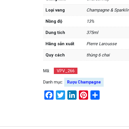
Loại vang
Champagne & Sparkli
Nồng độ
13%
Dung tích
375ml
Hãng sản xuất
Pierre Larousse
Quy cách
thùng 6 chai
Mã:
VPV_266
Danh mục:
Rượu Champagne
Facebook
Twitter
LinkedIn
Pinterest
Share