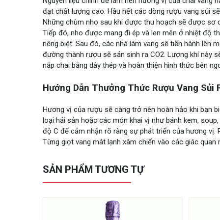
Nguyên liệu chính để làm nên hương vị của chai vang 
đạt chất lượng cao. Hầu hết các dòng rượu vang sủi sẽ
Những chùm nho sau khi được thu hoạch sẽ được sơ c
Tiếp đó, nho được mang đi ép và len mên ở nhiệt độ th
riêng biệt. Sau đó, các nhà làm vang sẽ tiến hành lê
đường thành rượu sẽ sản sinh ra CO2. Lượng khí này s
nắp chai bằng dây thép và hoàn thiện hình thức bên ng
Hướng Dẫn Thưởng Thức Rượu Vang Sủi Pi
Hương vị của rượu sẽ càng trở nên hoàn hảo khi bạn 
loại hải sản hoặc các món khai vị như bánh kem, soup, 
độ C để cảm nhận rõ ràng sự phát triển của hương vị.
Từng giọt vang mát lạnh xâm chiến vào các giác quan
SẢN PHẨM TƯƠNG TỰ