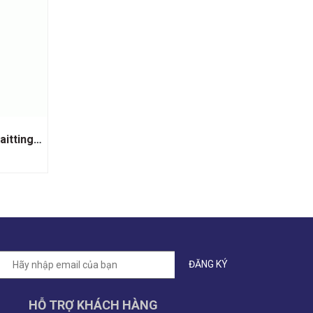
Rượu Vang Sủi Champagne Taittinger Prelude Grands Crus Brut
HỖ TRỢ KHÁCH HÀNG