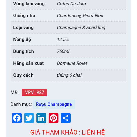
Vùng làm vang
Cotes De Jura
Giống nho
Chardonnay, Pinot Noir
Loại vang
Champagne & Sparkling
Nồng độ
12.5%
Dung tích
750ml
Hãng sản xuất
Domaine Rolet
Quy cách
thùng 6 chai
Mã:
VPV_927
Danh mục:
Rượu Champagne
Facebook
Twitter
LinkedIn
Pinterest
Share
GIÁ THAM KHẢO : LIÊN HỆ