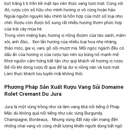
bọt trắng li ti trền bề mặt tạo nên thức vang tươi mát. Cùng với
đó, rượu còn sở hữu cho mình hương vị vô cùng hoàn hảo.
Ngoài nguồn nguyên liệu chính là hỗn hợp của một số loại nho
chín. Rượu còn được bổ sung rất nhiều hương thơm phức hợp
của trái cây mùa hè.
Trong vòm miệng bạn, hương vị nồng đượm của táo xanh, mâm
xôi, anh đào,… Xen lẫn hương của nhiều loại hoa nhẹ nhàng,
thảo mộc, gia vị, vani, gỗ sồi mượt mà. Mỗi ngóc ngách đều có
dấu ấn của hương vị của rượu tạo nên sự bủng nổ mạnh mẽ.
Khơi nguồn cảm hứng bất tận cho quý khách về hương vị rượu.
Để rồi khi dòng rượu đi qua để lại dư vị nồng nàn và tươi mát.
Làm thực khách lưu luyến mãi không thôi.
Phương Pháp Sản Xuất Rượu Vang Sủi Domaine
Rolet Cremant Du Jura
Jura là một vùng trồng nho và làm vang khá nổi tiếng ở Pháp.
Mặc dù không quá nổi tiếng như các vùng Burgundy,
Champagne, Bordeaux,… Nhưng vùng đất này vẫn mang đến
những chai vang vô cùng chất lượng khiến người dùng bất ngờ.