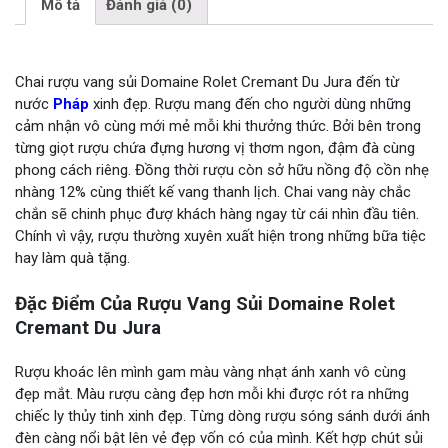
Mô tả
Đánh giá (0)
Chai rượu vang sủi Domaine Rolet Cremant Du Jura đến từ
nước
Pháp
xinh đẹp. Rượu mang đến cho người dùng những
cảm nhận vô cùng mới mẻ mỗi khi thưởng thức. Bởi bên trong
từng giọt rượu chứa đựng hương vị thơm ngon, đậm đà cùng
phong cách riêng. Đồng thời rượu còn sở hữu nồng độ cồn nhẹ
nhàng 12% cùng thiết kế vang thanh lịch. Chai vang này chắc
chắn sẽ chinh phục đượ khách hàng ngay từ cái nhìn đầu tiên.
Chính vì vậy, rượu thường xuyên xuất hiện trong những bữa tiệc
hay làm quà tặng.
Đặc Điểm Của Rượu Vang Sủi Domaine Rolet
Cremant Du Jura
Rượu khoác lên mình gam màu vàng nhạt ánh xanh vô cùng
đẹp mắt. Màu rượu càng đẹp hơn mỗi khi được rót ra những
chiếc ly thủy tinh xinh đẹp. Từng dòng rượu sóng sánh dưới ánh
đèn càng nổi bật lên vẻ đẹp vốn có của mình. Kết hợp chút sủi