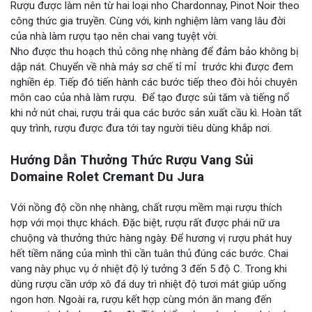
Rượu được làm nên từ hai loại nho Chardonnay, Pinot Noir theo
công thức gia truyền. Cùng với, kinh nghiệm làm vang lâu đời
của nhà làm rượu tạo nên chai vang tuyệt vời.
Nho được thu hoạch thủ công nhẹ nhàng để đảm bảo không bị
dập nát. Chuyển về nhà máy sơ chế tỉ mỉ trước khi được đem
nghiền ép. Tiếp đó tiến hành các bước tiếp theo đòi hỏi chuyên
môn cao của nhà làm rượu. Để tạo được sủi tăm và tiếng nổ
khi nở nút chai, rượu trải qua các bước sản xuất cầu kì. Hoàn tất
quy trình, rượu được đưa tới tay người tiêu dùng khắp nơi.
Hướng Dẫn Thưởng Thức Rượu Vang Sủi
Domaine Rolet Cremant Du Jura
Với nồng độ cồn nhẹ nhàng, chất rượu mềm mại rượu thích
hợp với mọi thực khách. Đặc biệt, rượu rất được phái nữ ưa
chuộng và thưởng thức hàng ngày. Để hương vị rượu phát huy
hết tiềm năng của mình thì cần tuân thủ đúng các bước. Chai
vang này phục vụ ở nhiệt độ lý tưởng 3 đến 5 độ C. Trong khi
dùng rượu cần ướp xô đá duy trì nhiệt độ tươi mát giúp uống
ngon hơn. Ngoài ra, rượu kết hợp cùng món ăn mang đến