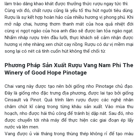
làm trào dâng khao khát được thưởng thức rượu ngay tức thì.
Cùng với đó, chất rượu cũng là yếu tố thu hút người tiêu dùng.
Rượu là sự kết hợp hoàn hảo của nhiều hương vị phong phú. Khi
mở nắp chai, hương thơm thanh mát của hoa quả nhiệt đới
cùng vị ngọt ngào của hoa anh đào sẽ được lan tỏa ngào ngạt.
Nhấm nháp rượu trên đầu lưỡi, thực khách sẽ cảm nhận được
hương vị nhẹ nhàng xen chút cay nồng. Rượu có dư vị mềm mại
song lại có nét cá tính cuốn hút không thể chối từ.
Phương Pháp Sản Xuất Rượu Vang Nam Phi The
Winery of Good Hope Pinotage
Chai vang này được tạo nên bởi giống nho Pinotage chủ đạo.
Đây là giống nho đặc trưng địa phương, được lai tạo bởi giống
Cinsault và Pinot. Quá trình làm rượu được các nghệ nhân
chăm chút kĩ càng trong từng khâu sản xuất. Vào mùa thu
hoạch, nho được hái thủ công để tránh bị dập nát. Sau đó, nho
được chuyển tới nhà máy để thực hiện các giai đoạn ép lấy
nước và lên men.
Vang được ủ vài tháng trong thùng thép không rỉ để tạo màu