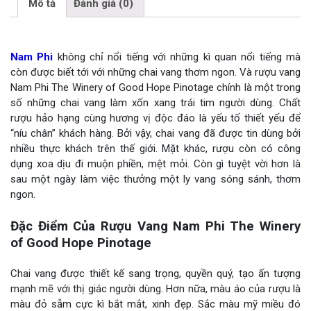
Mô tả
Đánh giá (0)
Nam Phi
không chỉ nổi tiếng với những kì quan nổi tiếng mà
còn được biết tới với những chai vang thơm ngon. Và rượu vang
Nam Phi The Winery of Good Hope Pinotage chính là một trong
số những chai vang làm xốn xang trái tim người dùng. Chất
rượu hảo hạng cùng hương vị độc đáo là yếu tố thiết yếu để
“níu chân” khách hàng. Bởi vậy, chai vang đã được tin dùng bởi
nhiều thực khách trên thế giới. Mặt khác, rượu còn có công
dụng xoa dịu đi muộn phiền, mệt mỏi. Còn gì tuyệt vời hơn là
sau một ngày làm việc thưởng một ly vang sóng sánh, thơm
ngon.
Đặc Điểm Của Rượu Vang Nam Phi The Winery
of Good Hope Pinotage
Chai vang được thiết kế sang trọng, quyền quý, tạo ấn tượng
mạnh mẽ với thị giác người dùng. Hơn nữa, màu áo của rượu là
màu đỏ sẫm cực kì bắt mắt, xinh đẹp. Sắc màu mỹ miều đó