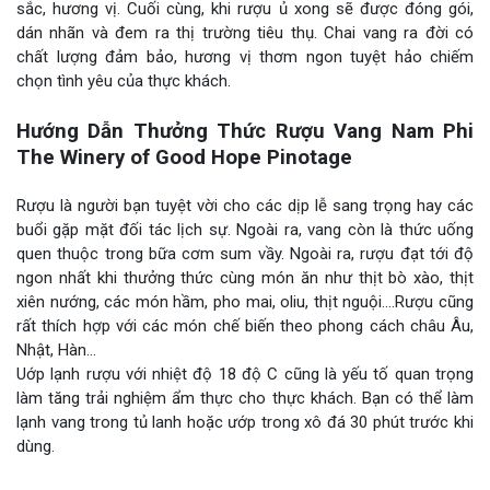
sắc, hương vị. Cuối cùng, khi rượu ủ xong sẽ được đóng gói,
dán nhãn và đem ra thị trường tiêu thụ. Chai vang ra đời có
chất lượng đảm bảo, hương vị thơm ngon tuyệt hảo chiếm
chọn tình yêu của thực khách.
Hướng Dẫn Thưởng Thức Rượu Vang Nam Phi
The Winery of Good Hope Pinotage
Rượu là người bạn tuyệt vời cho các dịp lễ sang trọng hay các
buổi gặp mặt đối tác lịch sự. Ngoài ra, vang còn là thức uống
quen thuộc trong bữa cơm sum vầy. Ngoài ra, rượu đạt tới độ
ngon nhất khi thưởng thức cùng món ăn như thịt bò xào, thịt
xiên nướng, các món hầm, pho mai, oliu, thịt nguội….Rượu cũng
rất thích hợp với các món chế biến theo phong cách châu Âu,
Nhật, Hàn…
Uớp lạnh rượu với nhiệt độ 18 độ C cũng là yếu tố quan trọng
làm tăng trải nghiệm ẩm thực cho thực khách. Bạn có thể làm
lạnh vang trong tủ lanh hoặc ướp trong xô đá 30 phút trước khi
dùng.