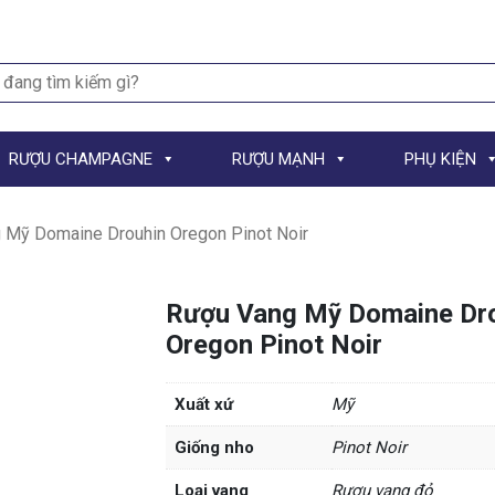
h
RƯỢU CHAMPAGNE
RƯỢU MẠNH
PHỤ KIỆN
 Mỹ Domaine Drouhin Oregon Pinot Noir
Rượu Vang Mỹ Domaine Dr
Oregon Pinot Noir
Xuất xứ
Mỹ
Giống nho
Pinot Noir
Loại vang
Rượu vang đỏ