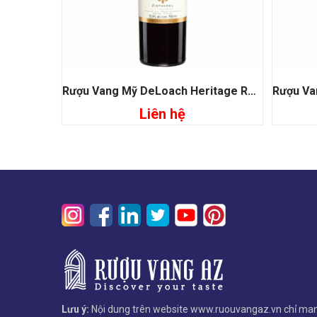
Rượu Vang Mỹ DeLoach Heritage Reserve Zinfandel
Liên hệ
Đọc tiếp
Lưu ý:
Nội dung trên website www.ruouvangaz.vn chỉ man