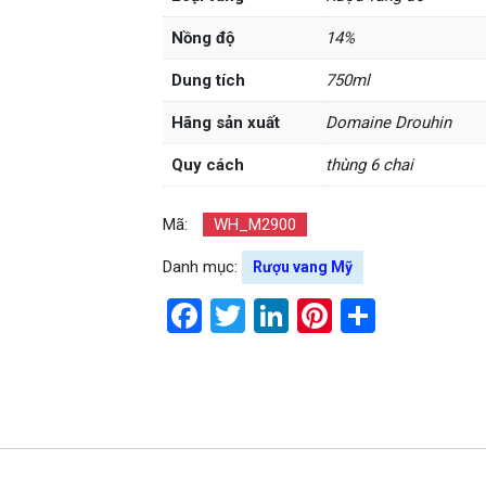
Nồng độ
14%
Dung tích
750ml
Hãng sản xuất
Domaine Drouhin
Quy cách
thùng 6 chai
Mã:
WH_M2900
Danh mục:
Rượu vang Mỹ
Facebook
Twitter
LinkedIn
Pinterest
Share