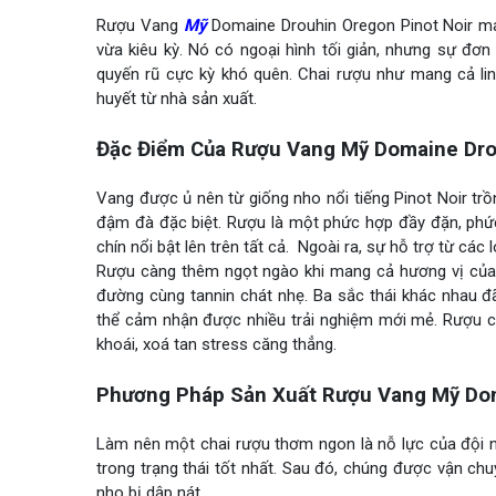
Rượu Vang
Mỹ
Domaine Drouhin Oregon Pinot Noir ma
vừa kiêu kỳ. Nó có ngoại hình tối giản, nhưng sự đơn 
quyến rũ cực kỳ khó quên. Chai rượu như mang cả li
huyết từ nhà sản xuất.
Đặc Điểm Của Rượu Vang Mỹ Domaine Dro
Vang được ủ nên từ giống nho nổi tiếng Pinot Noir trồ
đậm đà đặc biệt. Rượu là một phức hợp đầy đặn, phức
chín nổi bật lên trên tất cả. Ngoài ra, sự hỗ trợ từ cá
Rượu càng thêm ngọt ngào khi mang cả hương vị của n
đường cùng tannin chát nhẹ. Ba sắc thái khác nhau đ
thể cảm nhận được nhiều trải nghiệm mới mẻ. Rượu có
khoái, xoá tan stress căng thẳng.
Phương Pháp Sản Xuất Rượu Vang Mỹ Dom
Làm nên một chai rượu thơm ngon là nỗ lực của đội 
trong trạng thái tốt nhất. Sau đó, chúng được vận chu
nho bị dập nát.