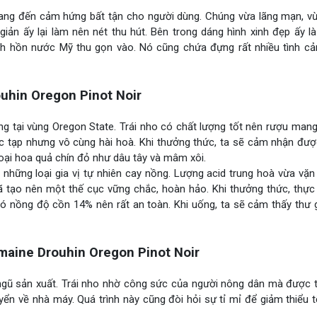
ng đến cảm hứng bất tận cho người dùng. Chúng vừa lãng mạn, vừa
giản ấy lại làm nên nét thu hút. Bên trong dáng hình xinh đẹp ấy l
nh hồn nước Mỹ thu gọn vào. Nó cũng chứa đựng rất nhiều tình c
uhin Oregon Pinot Noir
ng tại vùng Oregon State. Trái nho có chất lượng tốt nên rượu man
 tạp nhưng vô cùng hài hoà. Khi thưởng thức, ta sẽ cảm nhận được
c loại hoa quả chín đỏ như dâu tây và mâm xôi.
hững loại gia vị tự nhiên cay nồng. Lượng acid trung hoà vừa vặn 
ã tạo nên một thế cục vững chắc, hoàn hảo. Khi thưởng thức, thực
 nồng độ cồn 14% nên rất an toàn. Khi uống, ta sẽ cảm thấy thư g
aine Drouhin Oregon Pinot Noir
ngũ sản xuất. Trái nho nhờ công sức của người nông dân mà được 
yển về nhà máy. Quá trình này cũng đòi hỏi sự tỉ mỉ để giảm thiểu t