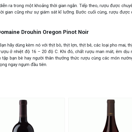
iễn ra trong một khoảng thời gian ngắn. Tiếp theo, rượu được chuy
 thời gian cũng như sự giám sát kĩ lưỡng. Bước cuối cùng, rượu được
maine Drouhin Oregon Pinot Noir
 hãy dùng kèm nó với thịt bò, thịt lợn, thịt bê, các loại pho mai, thị
rượu ở nhiệt độ 16 – 20 độ C. Khi đó, chất rượu man mát, êm dịu
, tụ tập bạn bè hay người thân thưởng thức rượu cùng các món nướn
vọng ngay ngụm đầu tiên.