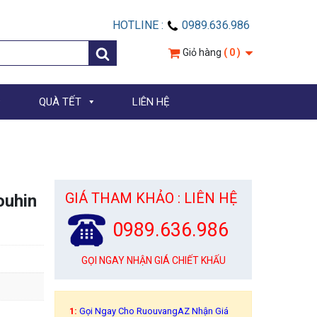
HOTLINE :
0989.636.986
Giỏ hàng
( 0 )
QUÀ TẾT
LIÊN HỆ
GIÁ THAM KHẢO : LIÊN HỆ
ouhin
0989.636.986
GỌI NGAY NHẬN GIÁ CHIẾT KHẤU
1:
Gọi Ngay Cho RuouvangAZ Nhận Giá