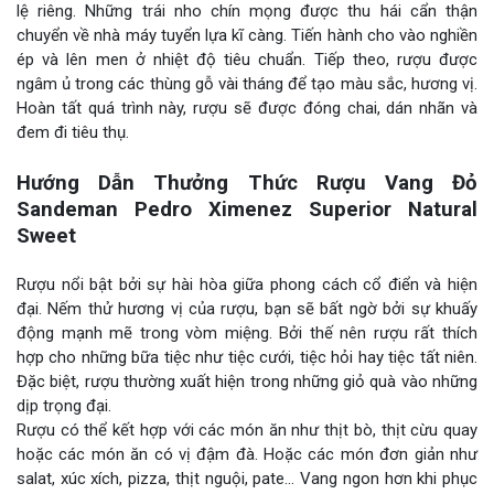
lệ riêng. Những trái nho chín mọng được thu hái cẩn thận
chuyển về nhà máy tuyển lựa kĩ càng. Tiến hành cho vào nghiền
ép và lên men ở nhiệt độ tiêu chuẩn. Tiếp theo, rượu được
ngâm ủ trong các thùng gỗ vài tháng để tạo màu sắc, hương vị.
Hoàn tất quá trình này, rượu sẽ được đóng chai, dán nhãn và
đem đi tiêu thụ.
Hướng Dẫn Thưởng Thức Rượu Vang Đỏ
Sandeman Pedro Ximenez Superior Natural
Sweet
Rượu nổi bật bởi sự hài hòa giữa phong cách cổ điển và hiện
đại. Nếm thử hương vị của rượu, bạn sẽ bất ngờ bởi sự khuấy
động mạnh mẽ trong vòm miệng. Bởi thế nên rượu rất thích
hợp cho những bữa tiệc như tiệc cưới, tiệc hỏi hay tiệc tất niên.
Đặc biệt, rượu thường xuất hiện trong những giỏ quà vào những
dịp trọng đại.
Rượu có thể kết hợp với các món ăn như thịt bò, thịt cừu quay
hoặc các món ăn có vị đậm đà. Hoặc các món đơn giản như
salat, xúc xích, pizza, thịt nguội, pate… Vang ngon hơn khi phục