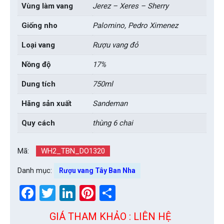
Vùng làm vang
Jerez – Xeres – Sherry
Giống nho
Palomino, Pedro Ximenez
Loại vang
Rượu vang đỏ
Nồng độ
17%
Dung tích
750ml
Hãng sản xuất
Sandeman
Quy cách
thùng 6 chai
Mã:
WH2_TBN_DO1320
Danh mục:
Rượu vang Tây Ban Nha
Facebook
Twitter
LinkedIn
Pinterest
Share
GIÁ THAM KHẢO : LIÊN HỆ