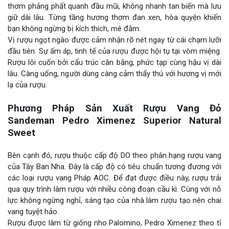
thơm phảng phất quanh đầu mũi, không nhanh tan biến mà lưu
giữ dài lâu. Từng tầng hương thơm đan xen, hòa quyện khiến
bạn không ngừng bị kích thích, mê đắm.
Vị rượu ngọt ngào được cảm nhận rõ nét ngay từ cái chạm lưỡi
đầu tiên. Sự ấm áp, tinh tế của rượu được hội tụ tại vòm miệng.
Rượu lôi cuốn bởi cấu trúc cân bằng, phức tạp cùng hậu vị dài
lâu. Càng uống, người dùng càng cảm thấy thú với hương vị mới
lạ của rượu.
Phương Pháp Sản Xuất Rượu Vang Đỏ
Sandeman Pedro Ximenez Superior Natural
Sweet
Bên cạnh đó, rượu thuộc cấp độ DO theo phân hạng rượu vang
của Tây Ban Nha. Đây là cấp độ có tiêu chuẩn tương đương với
các loại rượu vang Pháp AOC. Để đạt được điều này, rượu trải
qua quy trình làm rượu với nhiều công đoạn cầu kì. Cùng với nỗ
lực không ngừng nghỉ, sáng tạo của nhà làm rượu tạo nên chai
vang tuyệt hảo.
Rượu được làm từ giống nho Palomino, Pedro Ximenez theo tỉ