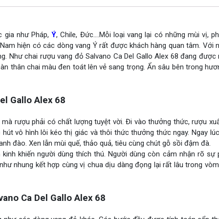
ốc gia như Pháp,
Ý
, Chile, Đức….Mỗi loại vang lại có những mùi vị, 
iệt Nam hiện có các dòng vang Ý rất được khách hàng quan tâm. Với
ng. Như chai rượu vang đỏ Salvano Ca Del Gallo Alex 68 đang được 
oàn thân chai màu đen toát lên vẻ sang trọng. Ẩn sâu bên trong hư
l Gallo Alex 68
à rượu phải có chất lượng tuyệt vời. Đi vào thưởng thức, rượu xuấ
t vô hình lôi kéo thị giác và thôi thức thưởng thức ngay. Ngay lú
 anh đào. Xen lẫn mùi quế, thảo quả, tiêu cùng chút gỗ sồi đậm đà.
n kinh khiến người dùng thích thú. Người dùng còn cảm nhận rõ sự 
như nhung kết hợp cùng vị chua dịu dàng đọng lại rất lâu trong vò
ano Ca Del Gallo Alex 68