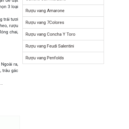
ận để đạt
họn 3 loại
Rượu vang Amarone
 trái tươi
Rượu vang 7Colores
theo, rượu
đóng chai,
Rượu vang Concha Y Toro
Rượu vang Feudi Salentini
Rượu vang Penfolds
Ngoài ra,
 trâu gác
..