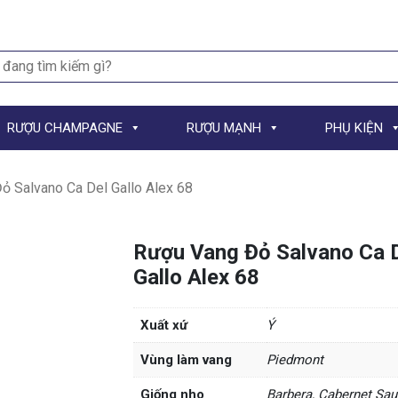
h
RƯỢU CHAMPAGNE
RƯỢU MẠNH
PHỤ KIỆN
ỏ Salvano Ca Del Gallo Alex 68
Rượu Vang Đỏ Salvano Ca 
Gallo Alex 68
Xuất xứ
Ý
Vùng làm vang
Piedmont
Giống nho
Barbera, Cabernet Sau