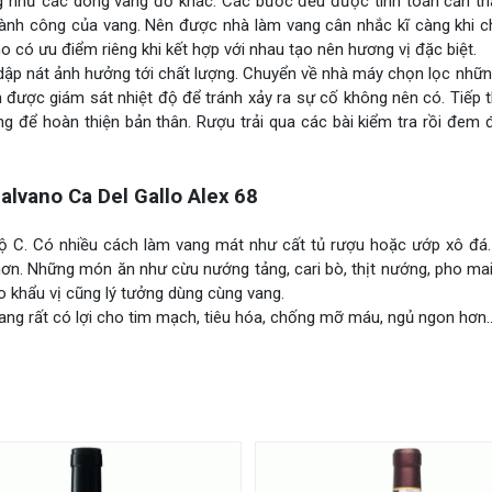
ng như các dòng vang đỏ khác. Các bước đều được tính toán cẩn th
thành công của vang. Nên được nhà làm vang cân nhắc kĩ càng khi c
o có ưu điểm riêng khi kết hợp với nhau tạo nên hương vị đặc biệt.
ập nát ảnh hưởng tới chất lượng. Chuyển về nhà máy chọn lọc những
 được giám sát nhiệt độ để tránh xảy ra sự cố không nên có. Tiếp 
ng để hoàn thiện bản thân. Rượu trải qua các bài kiểm tra rồi đem 
vano Ca Del Gallo Alex 68
ộ C. Có nhiều cách làm vang mát như cất tủ rượu hoặc ướp xô đá. 
n. Những món ăn như cừu nướng tảng, cari bò, thịt nướng, pho mai,
 khẩu vị cũng lý tưởng dùng cùng vang.
ang rất có lợi cho tim mạch, tiêu hóa, chống mỡ máu, ngủ ngon hơn…