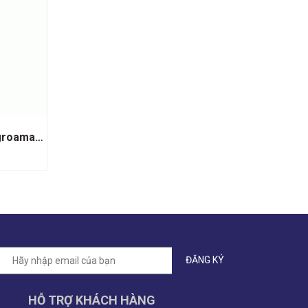
Rượu Vang Đỏ Luccarelli Negroamaro
HỖ TRỢ KHÁCH HÀNG