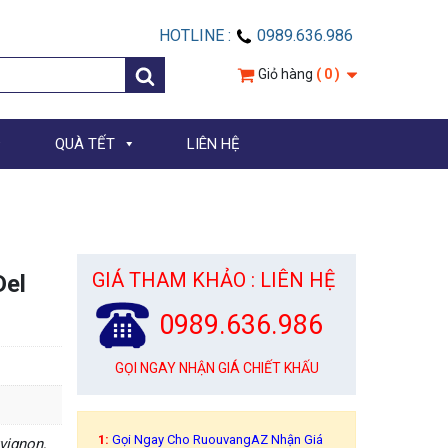
HOTLINE :
0989.636.986
Giỏ hàng
( 0 )
QUÀ TẾT
LIÊN HỆ
GIÁ THAM KHẢO : LIÊN HỆ
Del
0989.636.986
GỌI NGAY NHẬN GIÁ CHIẾT KHẤU
1:
Gọi Ngay Cho RuouvangAZ Nhận Giá
vignon,