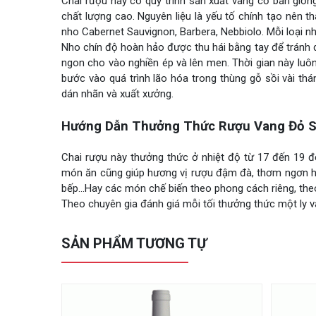
Chai rượu này có quy trình sản xuất vang cơ bản giố
chất lượng cao. Nguyên liệu là yếu tố chính tạo nên 
nho Cabernet Sauvignon, Barbera, Nebbiolo. Mỗi loại nh
Nho chín độ hoàn hảo được thu hái bằng tay để tránh d
ngon cho vào nghiền ép và lên men. Thời gian này luôn
bước vào quá trình lão hóa trong thùng gỗ sồi vài thá
dán nhãn và xuất xưởng.
Hướng Dẫn Thưởng Thức Rượu Vang Đỏ Sal
Chai rượu này thưởng thức ở nhiệt độ từ 17 đến 19 đ
món ăn cũng giúp hương vị rượu đậm đà, thơm ngơn hơ
bếp…Hay các món chế biến theo phong cách riêng, theo
Theo chuyên gia đánh giá mỗi tối thưởng thức một ly v
SẢN PHẨM TƯƠNG TỰ