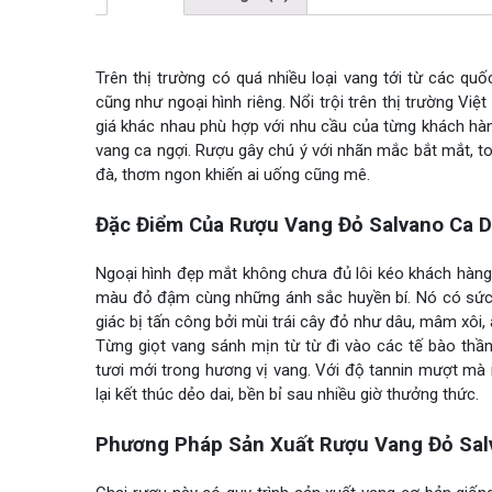
Trên thị trường có quá nhiều loại vang tới từ các qu
cũng như ngoại hình riêng. Nổi trội trên thị trường V
giá khác nhau phù hợp với nhu cầu của từng khách hà
vang ca ngợi. Rượu gây chú ý với nhãn mắc bắt mắt, t
đà, thơm ngon khiến ai uống cũng mê.
Đặc Điểm Của Rượu Vang Đỏ Salvano Ca De
Ngoại hình đẹp mắt không chưa đủ lôi kéo khách hàng m
màu đỏ đậm cùng những ánh sắc huyền bí. Nó có sức hú
giác bị tấn công bởi mùi trái cây đỏ như dâu, mâm xôi,
Từng giọt vang sánh mịn từ từ đi vào các tế bào thầ
tươi mới trong hương vị vang. Với độ tannin mượt mà 
lại kết thúc dẻo dai, bền bỉ sau nhiều giờ thưởng thức.
Phương Pháp Sản Xuất Rượu Vang Đỏ Salv