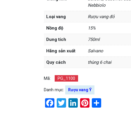
Nebbiolo
Loại vang
Rượu vang đỏ
Nồng độ
15%
Dung tích
750ml
Hãng sản xuất
Salvano
Quy cách
thùng 6 chai
Mã:
PG_1100
Danh mục:
Rượu vang Ý
Facebook
Twitter
LinkedIn
Pinterest
Share