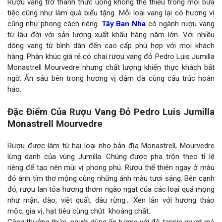
Rượu vang trở thành thức uống không thể thiếu trong mọi bữa
tiệc cũng như làm quà biếu tặng. Mỗi loại vang lại có hương vị
cũng như phong cách riêng.
Tây Ban Nha
có ngành rượu vang
từ lâu đời với sản lượng xuất khẩu hàng năm lớn. Với nhiều
dòng vang từ bình dân đến cao cấp phù hợp với mọi khách
hàng. Phân khúc giá rẻ có chai rượu vang đỏ Pedro Luis Jumilla
Monastrell Mourvedre nhưng chất lượng khiến thực khách bất
ngờ. Ẩn sâu bên trong hương vị đậm đà cùng cấu trúc hoàn
hảo.
Đặc Điểm Của Rượu Vang Đỏ Pedro Luis Jumilla
Monastrell Mourvedre
Rượu được làm từ hai loại nho bản địa Monastrell, Mourvedre
lừng danh của vùng Jumilla. Chúng được pha trộn theo tỉ lệ
riêng để tạo nên mùi vị phong phú. Rượu thể thiên ngay ở màu
đỏ ánh tím thơ mộng cùng những ánh màu tươi sáng. Bên cạnh
đó, rượu lan tỏa hương thơm ngào ngạt của các loại quả mọng
như mận, đào, việt quất, dâu rừng… Xen lẫn với hương thảo
mộc, gia vị, hạt tiêu cùng chút khoáng chất.
Càng thưởng thức, người dùng ấn tượng với độ tannin mượt mà