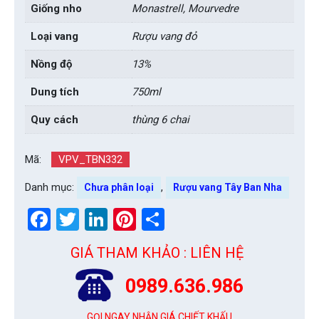
Giống nho
Monastrell, Mourvedre
Loại vang
Rượu vang đỏ
Nồng độ
13%
Dung tích
750ml
Quy cách
thùng 6 chai
Mã:
VPV_TBN332
Danh mục:
,
Chưa phân loại
Rượu vang Tây Ban Nha
Facebook
Twitter
LinkedIn
Pinterest
Share
GIÁ THAM KHẢO : LIÊN HỆ
0989.636.986
GỌI NGAY NHẬN GIÁ CHIẾT KHẤU