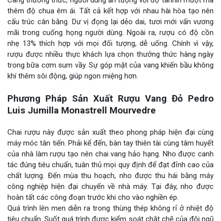
thêm độ chua êm ái. Tất cả kết hợp với nhau hài hòa tạo nên
cấu trúc cân bằng. Dư vị đọng lại dẻo dai, tươi mới vấn vương
mãi trong cuống họng người dùng. Ngoài ra, rượu có độ cồn
nhẹ 13% thích hợp với mọi đối tượng, dễ uống. Chính vì vậy,
rượu được nhiều thực khách lựa chọn thưởng thức hàng ngày
trong bữa cơm sum vầy. Sự góp mặt của vang khiến bầu không
khí thêm sôi động, giúp ngon miệng hơn.
Phương Pháp Sản Xuất Rượu Vang Đỏ Pedro
Luis Jumilla Monastrell Mourvedre
Chai rượu này được sản xuất theo phong pháp hiện đại cùng
máy móc tân tiến. Phải kể đến, bàn tay thiên tài cùng tâm huyết
của nhà làm rượu tạo nên chai vang hảo hạng. Nho được canh
tác đúng tiêu chuẩn, tuân thủ mọi quy định để đạt đỉnh cao của
chất lượng. Đến mùa thu hoạch, nho được thu hái bằng máy
công nghiệp hiện đại chuyển về nhà máy. Tại đây, nho được
hoàn tất các công đoạn trước khi cho vào nghiền ép.
Quá trình lên men diễn ra trong thùng thép không rỉ ở nhiệt độ
tiêu chuẩn. Suốt quá trình được kiểm soát chặt chẽ của đội ngũ