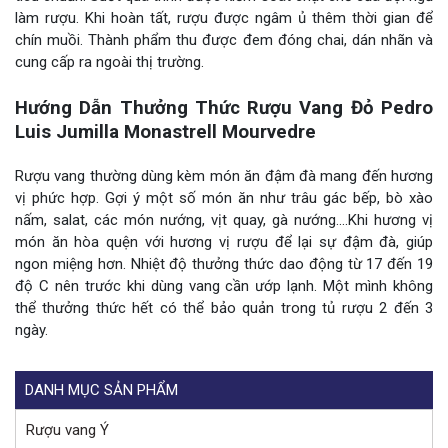
làm rượu. Khi hoàn tất, rượu được ngâm ủ thêm thời gian để
chín muồi. Thành phẩm thu được đem đóng chai, dán nhãn và
cung cấp ra ngoài thị trường.
Hướng Dẫn Thưởng Thức Rượu Vang Đỏ Pedro
Luis Jumilla Monastrell Mourvedre
Rượu vang thường dùng kèm món ăn đậm đà mang đến hương
vị phức hợp. Gợi ý một số món ăn như trâu gác bếp, bò xào
nấm, salat, các món nướng, vịt quay, gà nướng….Khi hương vị
món ăn hòa quện với hương vị rượu để lại sự đậm đà, giúp
ngon miệng hơn. Nhiệt độ thưởng thức dao động từ 17 đến 19
độ C nên trước khi dùng vang cần ướp lạnh. Một mình không
thể thưởng thức hết có thể bảo quản trong tủ rượu 2 đến 3
ngày.
DANH MỤC SẢN PHẨM
Rượu vang Ý