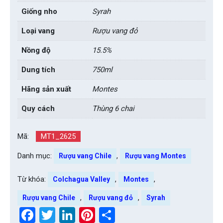
Giống nho
Syrah
Loại vang
Rượu vang đỏ
Nồng độ
15.5%
Dung tích
750ml
Hãng sản xuất
Montes
Quy cách
Thùng 6 chai
Mã:
MT1_2625
Danh mục:
,
Rượu vang Chile
Rượu vang Montes
Từ khóa:
,
,
Colchagua Valley
Montes
,
,
Rượu vang Chile
Rượu vang đỏ
Syrah
Facebook
Twitter
LinkedIn
Pinterest
Share