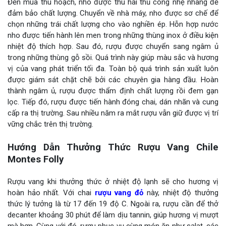
Đến mùa thu hoạch, nho được thu hái thủ công nhẹ nhàng để
đảm bảo chất lượng. Chuyển về nhà máy, nho được sơ chế để
chọn những trái chất lượng cho vào nghiền ép. Hỗn hợp nước
nho được tiến hành lên men trong những thùng inox ở điều kiện
nhiệt độ thích hợp. Sau đó, rượu được chuyển sang ngâm ủ
trong những thùng gỗ sồi. Quá trình này giúp màu sắc và hương
vị của vang phát triển tối đa. Toàn bộ quá trình sản xuất luôn
được giám sát chặt chẽ bởi các chuyên gia hàng đầu. Hoàn
thành ngâm ủ, rượu được thẩm định chất lượng rồi đem gạn
lọc. Tiếp đó, rượu được tiến hành đóng chai, dán nhãn và cung
cấp ra thị trường. Sau nhiều năm ra mắt rượu vẫn giữ được vị trí
vững chắc trên thị trường.
Hướng Dẫn Thưởng Thức Rượu Vang Chile
Montes Folly
Rượu vang khi thưởng thức ở nhiệt độ lạnh sẽ cho hương vị
hoàn hảo nhất. Với chai
rượu vang đỏ
này, nhiệt độ thưởng
thức lý tưởng là từ 17 đến 19 độ C. Ngoài ra, rượu cần để thở
decanter khoảng 30 phút để làm dịu tannin, giúp hương vị mượt