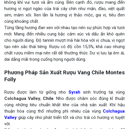
không khí vui tươi và ấm cúng. Bên cạnh đó, rượu mang đến
hương vị ngọt ngào của trái cây chín như mận, đào, việt quất
sim, mâm xôi. Xen lẫn là hương vị thảo mộc, gia vị, tiêu đen
cùng khoáng chất.
Từng tầng hương đan xen với nhau tạo nên sự phức hợp và tươi
mới. Mang đến nhiều cung bậc cảm xúc và dấu ấn khó quên
cho người dùng. Độ tannin mượt mà hài hòa với vị chua, vị ngọt
tạo nên sắc thái tiêng. Rượu có độ cồn 15,5%, khá cao nhưng
chất rượu mềm mại nên rất dễ thưởng thức. Dư vị lưu lại êm ái,
dai dẳng mãi trong cuống họng người dùng.
Phương Pháp Sản Xuất Rượu Vang Chile Montes
Folly
Rượu được làm từ giống nho
Syrah
sinh trưởng tại vùng
Colchagua Valley
,
Chile
. Nho được chăm sóc đúng kĩ thuật
cùng những tiêu chuẩn khắt khe của nhà sản xuất. Khí hậu
thuận hòa cùng thổ nhưỡng phì nhiêu của vùng
Colchagua
Valley
giúp cây nho phát triển tốt và cho trái có hương vị tuyệt
vời.