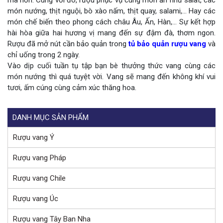
mà hơn. Cùng với đó, rượu phục vụ cùng món ăn như salat, các
món nướng, thịt nguội, bò xào nấm, thịt quay, salami,… Hay các
món chế biến theo phong cách châu Âu, Ấn, Hàn,… Sự kết hợp
hài hòa giữa hai hương vị mang đến sự đậm đà, thơm ngon.
Rượu đã mở nút cần bảo quản trong
tủ bảo quản rượu vang
và
chỉ uống trong 2 ngày.
Vào dịp cuối tuần tụ tập bạn bè thưởng thức vang cùng các
món nướng thì quá tuyệt vời. Vang sẽ mang đến không khí vui
tươi, ấm cúng cùng cảm xúc thăng hoa.
DANH MỤC SẢN PHẨM
Rượu vang Ý
Rượu vang Pháp
Rượu vang Chile
Rượu vang Úc
Rượu vang Tây Ban Nha