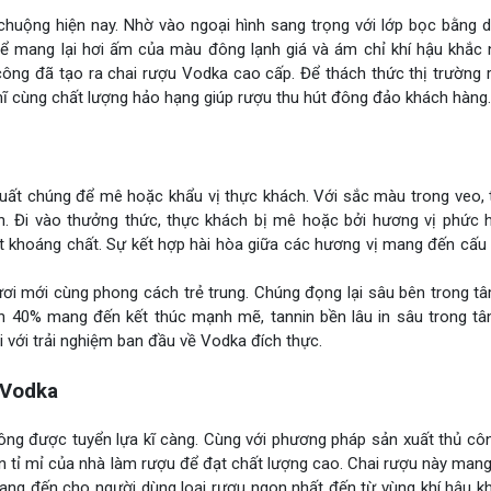
huộng hiện nay. Nhờ vào ngoại hình sang trọng với lớp bọc bằng d
để mang lại hơi ấm của màu đông lạnh giá và ám chỉ khí hậu khắc n
 công đã tạo ra chai rượu Vodka cao cấp. Để thách thức thị trường
 mĩ cùng chất lượng hảo hạng giúp rượu thu hút đông đảo khách hàng.
uất chúng để mê hoặc khẩu vị thực khách. Với sắc màu trong veo, t
h. Đi vào thưởng thức, thực khách bị mê hoặc bởi hương vị phức 
út khoáng chất. Sự kết hợp hài hòa giữa các hương vị mang đến cấu
i mới cùng phong cách trẻ trung. Chúng đọng lại sâu bên trong tâ
 40% mang đến kết thúc mạnh mẽ, tannin bền lâu in sâu trong tâm
 với trải nghiệm ban đầu về Vodka đích thực.
 Vodka
ng được tuyển lựa kĩ càng. Cùng với phương pháp sản xuất thủ côn
n tỉ mỉ của nhà làm rượu để đạt chất lượng cao. Chai rượu này mang
Mang đến cho người dùng loại rượu ngon nhất đến từ vùng khí hậu k