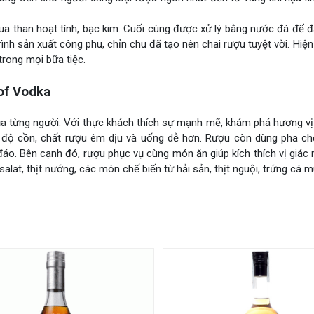
a than hoạt tính, bạc kim. Cuối cùng được xử lý bằng nước đá để đ
nh sản xuất công phu, chỉn chu đã tạo nên chai rượu tuyệt vời. Hiện
trong mọi bữa tiệc.
of Vodka
ủa từng người. Với thực khách thích sự mạnh mẽ, khám phá hương vị
m độ cồn, chất rượu êm dịu và uống dễ hơn. Rượu còn dùng pha chế
áo. Bên cạnh đó, rượu phục vụ cùng món ăn giúp kích thích vị giá
at, thịt nướng, các món chế biến từ hải sản, thịt nguội, trứng cá m