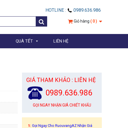
HOTLINE :
0989.636.986
Giỏ hàng
( 0 )
QUÀ TẾT
LIÊN HỆ
GIÁ THAM KHẢO : LIÊN HỆ
0989.636.986
GỌI NGAY NHẬN GIÁ CHIẾT KHẤU
1:
Gọi Ngay Cho RuouvangAZ Nhận Giá