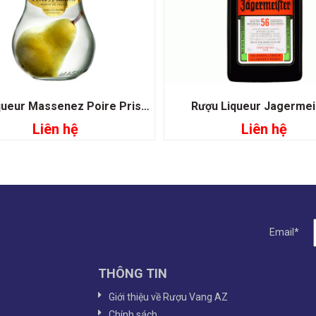
Rượu Liqueur Massenez Poire Prisonniere Pear
Rượu Liqueur Jagermei
Liên hệ
Liên hệ
Đọc tiếp
Đọc tiếp
Email*
THÔNG TIN
Giới thiệu về Rượu Vang AZ
Chính sách