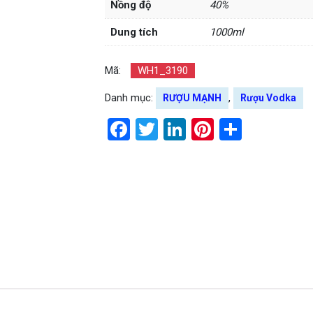
Nồng độ
40%
Dung tích
1000ml
Mã:
WH1_3190
Danh mục:
,
RƯỢU MẠNH
Rượu Vodka
Facebook
Twitter
LinkedIn
Pinterest
Share