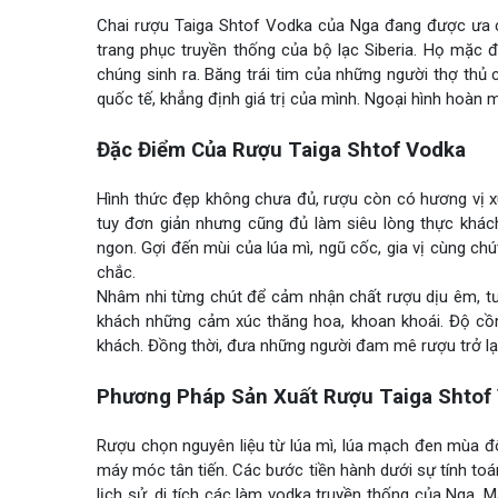
Chai rượu Taiga Shtof Vodka của Nga đang được ưa c
trang phục truyền thống của bộ lạc Siberia. Họ mặc 
chúng sinh ra. Băng trái tim của những người thợ thủ
quốc tế, khẳng định giá trị của mình. Ngoại hình hoàn
Đặc Điểm Của Rượu Taiga Shtof Vodka
Hình thức đẹp không chưa đủ, rượu còn có hương vị x
tuy đơn giản nhưng cũng đủ làm siêu lòng thực khác
ngon. Gợi đến mùi của lúa mì, ngũ cốc, gia vị cùng ch
chắc.
Nhâm nhi từng chút để cảm nhận chất rượu dịu êm, tươ
khách những cảm xúc thăng hoa, khoan khoái. Độ cồn
khách. Đồng thời, đưa những người đam mê rượu trở lại
Phương Pháp Sản Xuất Rượu Taiga Shtof
Rượu chọn nguyên liệu từ lúa mì, lúa mạch đen mùa đô
máy móc tân tiến. Các bước tiền hành dưới sự tính toá
lịch sử, di tích các làm vodka truyền thống của Nga. 