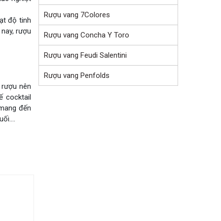
Rượu vang 7Colores
ạt độ tinh
 nay, rượu
Rượu vang Concha Y Toro
Rượu vang Feudi Salentini
Rượu vang Penfolds
 rượu nên
 cocktail
c mang đến
uối….