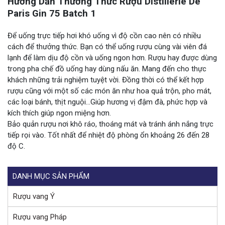
Hướng Dẫn Thưởng Thức Rượu Distillerie De
Paris Gin 75 Batch 1
Để uống trực tiếp hơi khó uống vì độ cồn cao nên có nhiều
cách để thưởng thức. Bạn có thể uống rượu cùng vài viên đá
lạnh để làm dịu độ cồn và uống ngon hơn. Rượu hay được dùng
trong pha chế đồ uống hay dùng nấu ăn. Mang đến cho thực
khách những trải nghiệm tuyệt vời. Đồng thời có thể kết hợp
rượu cũng với một số các món ăn như hoa quả trộn, pho mát,
các loại bánh, thịt nguội…Giúp hương vị đậm đà, phức hợp và
kích thích giúp ngon miệng hơn.
Bảo quản rượu nơi khô ráo, thoáng mát và tránh ánh nắng trực
tiếp rọi vào. Tốt nhất để nhiệt độ phòng ổn khoảng 26 đến 28
độ C.
DANH MỤC SẢN PHẨM
Rượu vang Ý
Rượu vang Pháp