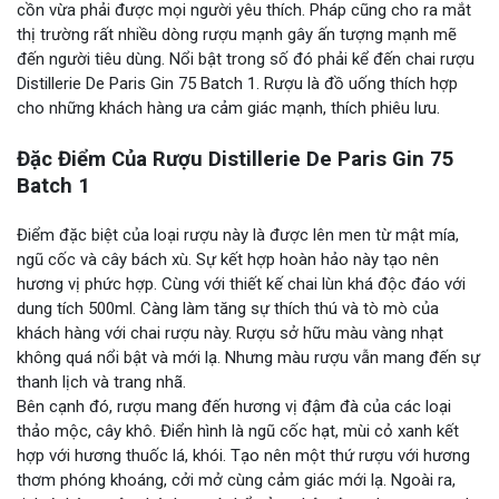
cồn vừa phải được mọi người yêu thích. Pháp cũng cho ra mắt
thị trường rất nhiều dòng rượu mạnh gây ấn tượng mạnh mẽ
đến người tiêu dùng. Nổi bật trong số đó phải kể đến chai rượu
Distillerie De Paris Gin 75 Batch 1. Rượu là đồ uống thích hợp
cho những khách hàng ưa cảm giác mạnh, thích phiêu lưu.
Đặc Điểm Của Rượu Distillerie De Paris Gin 75
Batch 1
Điểm đặc biệt của loại rượu này là được lên men từ mật mía,
ngũ cốc và cây bách xù. Sự kết hợp hoàn hảo này tạo nên
hương vị phức hợp. Cùng với thiết kế chai lùn khá độc đáo với
dung tích 500ml. Càng làm tăng sự thích thú và tò mò của
khách hàng với chai rượu này. Rượu sở hữu màu vàng nhạt
không quá nổi bật và mới lạ. Nhưng màu rượu vẫn mang đến sự
thanh lịch và trang nhã.
Bên cạnh đó, rượu mang đến hương vị đậm đà của các loại
thảo mộc, cây khô. Điển hình là ngũ cốc hạt, mùi cỏ xanh kết
hợp với hương thuốc lá, khói. Tạo nên một thứ rượu với hương
thơm phóng khoáng, cởi mở cùng cảm giác mới lạ. Ngoài ra,