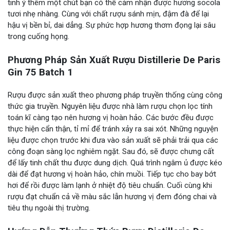
tinh ý thêm một chút bạn có thể cảm nhận được hương socola
tươi nhẹ nhàng. Cùng với chất rượu sánh mịn, đậm đà để lại
hậu vị bền bỉ, dai dẳng. Sự phức hợp hương thơm đọng lại sâu
trong cuống họng.
Phương Pháp Sản Xuất Rượu Distillerie De Paris
Gin 75 Batch 1
Rượu được sản xuất theo phương pháp truyền thống cùng công
thức gia truyền. Nguyên liệu được nhà làm rượu chọn lọc tính
toán kĩ càng tạo nên hương vị hoàn hảo. Các bước đều được
thực hiện cẩn thận, tỉ mỉ để tránh xảy ra sai xót. Những nguyện
liệu được chọn trước khi đưa vào sản xuất sẽ phải trải qua các
công đoạn sàng lọc nghiêm ngặt. Sau đó, sẽ được chưng cất
để lấy tinh chất thu được dung dịch. Quá trình ngâm ủ được kéo
dài để đạt hương vị hoàn hảo, chín muồi. Tiếp tục cho bay bớt
hơi để rồi được làm lạnh ở nhiệt độ tiêu chuẩn. Cuối cùng khi
rượu đạt chuẩn cả về màu sắc lẫn hương vị đem đóng chai và
tiêu thụ ngoài thị trường.