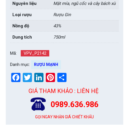
Nguyên liệu
Mật mía, ngũ cốc và cây bách xù
Loại rượu
Rượu Gin
Nồng độ
43%
Dung tích
750ml
Mã:
VPV_P2142
Danh mục:
RƯỢU MẠNH
Facebook
Twitter
LinkedIn
Pinterest
Share
GIÁ THAM KHẢO : LIÊN HỆ
0989.636.986
GỌI NGAY NHẬN GIÁ CHIẾT KHẤU