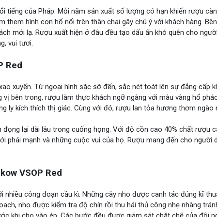
tiếng của Pháp. Mỗi năm sản xuất số lượng có hạn khiến rượu càn
èm them hình con hổ nổi trên thân chai gây chú ý với khách hàng. Bên
h mới lạ. Rượu xuất hiện ở đâu đều tạo dấu ấn khó quên cho người
 vui tươi.
P Red
 xao xuyến. Từ ngoại hình sặc sỡ đến, sắc nét toát lên sự đẳng cấp 
 vị bên trong, rượu làm thực khách ngỡ ngàng với màu vàng hổ phác
 ly kích thích thị giác. Cùng với đó, rượu lan tỏa hương thơm ngào
h đọng lại dài lâu trong cuống họng. Với độ cồn cao 40% chất rượu 
với phái mạnh và những cuộc vui của họ. Rượu mang đến cho người 
ukow VSOP Red
 nhiều công đoạn cầu kì. Những cây nho được canh tác đúng kĩ thuậ
oach, nho được kiểm tra độ chín rồi thu hái thủ công nhẹ nhàng trán
ước khi cho vào ép. Các bước đều được giám sát chặt chẽ của đội n