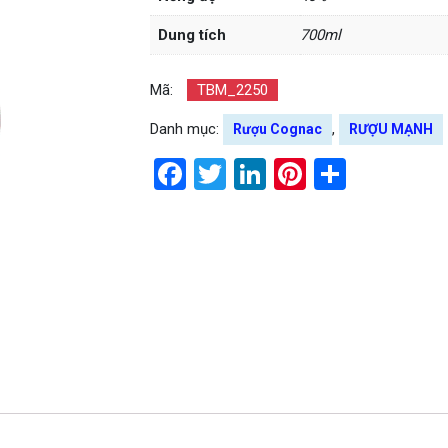
Dung tích
700ml
Mã:
TBM_2250
Danh mục:
,
Rượu Cognac
RƯỢU MẠNH
Facebook
Twitter
LinkedIn
Pinterest
Share