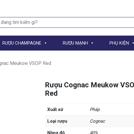
h
RƯỢU CHAMPAGNE
RƯỢU MẠNH
PHỤ KIỆN
gnac Meukow VSOP Red
Rượu Cognac Meukow VS
Red
Xuất xứ
Pháp
Loại rượu
Cognac
Nồng độ
40%