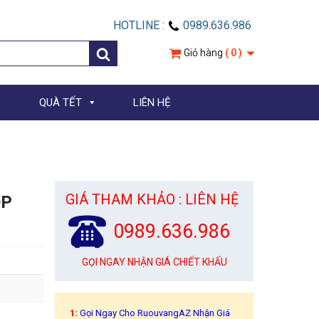
HOTLINE :
0989.636.986
Giỏ hàng
( 0 )
QUÀ TẾT
LIÊN HỆ
GIÁ THAM KHẢO : LIÊN HỆ
OP
0989.636.986
GỌI NGAY NHẬN GIÁ CHIẾT KHẤU
1:
Gọi Ngay Cho RuouvangAZ Nhận Giá