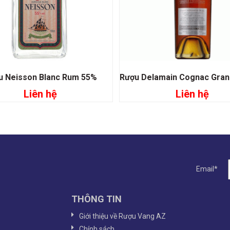
u Neisson Blanc Rum 55%
Liên hệ
Liên hệ
Đọc tiếp
Đọc tiếp
Email*
THÔNG TIN
Giới thiệu về Rượu Vang AZ
Chính sách