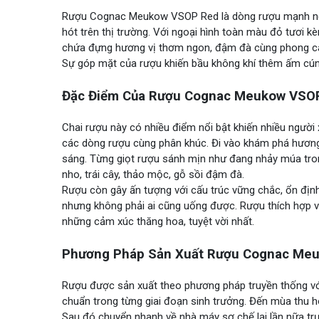
Rượu Cognac Meukow VSOP Red là dòng rượu mạnh nổi 
hót trên thị trường. Với ngoại hình toàn màu đỏ tươi k
chứa đựng hương vị thơm ngon, đậm đà cùng phong các
Sự góp mặt của rượu khiến bầu không khí thêm ấm cúng,
Đặc Điểm Của Rượu Cognac Meukow VSO
Chai rượu này có nhiều điểm nổi bật khiến nhiều người
các dòng rượu cùng phân khúc. Đi vào khám phá hương
sáng. Từng giọt rượu sánh mịn như đang nhảy múa trong
nho, trái cây, thảo mộc, gỗ sồi đậm đà.
Rượu còn gây ấn tượng với cấu trúc vững chắc, ổn địn
nhưng không phải ai cũng uống được. Rượu thích hợp 
những cảm xúc thăng hoa, tuyệt vời nhất.
Phương Pháp Sản Xuất Rượu Cognac Me
Rượu được sản xuất theo phương pháp truyền thống với
chuẩn trong từng giai đoạn sinh trưởng. Đến mùa thu h
Sau đó chuyển nhanh về nhà máy sơ chế lại lần nữa tr