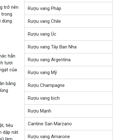
g trở nên
Rượu vang Pháp
 trong
 dùng.
Rượu vang Chile
Rượu vang Úc
Rượu vang Tây Ban Nha
khác hẳn
Rượu vang Argentina
h tươi
 ngạt của
Rượu vang Mỹ
cân bằng
Rượu Champagne
dùng
Rượu vang bịch
Rượu Mạnh
Cantine San Marzano
t, tiêu
h dập nát.
Rượu vang Amarone
gũ làm