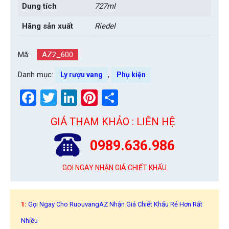
Dung tích
727ml
Hãng sản xuất
Riedel
Mã:
AZ2_600
Danh mục:
,
Ly rượu vang
Phụ kiện
Facebook
Twitter
LinkedIn
Pinterest
Share
GIÁ THAM KHẢO : LIÊN HỆ
0989.636.986
GỌI NGAY NHẬN GIÁ CHIẾT KHẤU
1:
Gọi Ngay Cho RuouvangAZ Nhận Giá Chiết Khấu Rẻ Hơn Rất
Nhiều