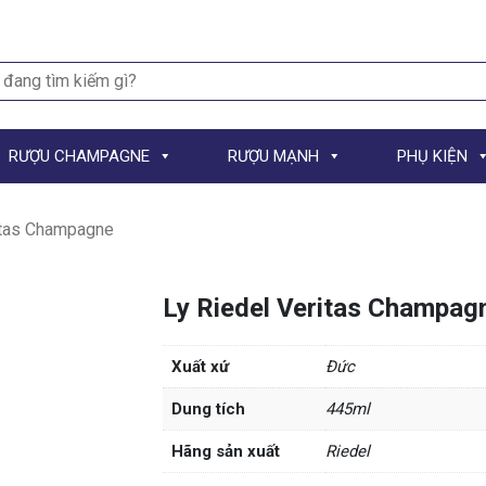
h
RƯỢU CHAMPAGNE
RƯỢU MẠNH
PHỤ KIỆN
itas Champagne
Ly Riedel Veritas Champag
Xuất xứ
Đức
Dung tích
445ml
Hãng sản xuất
Riedel