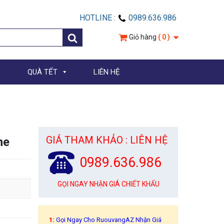
HOTLINE :
0989.636.986
Giỏ hàng
( 0 )
QUÀ TẾT
LIÊN HỆ
GIÁ THAM KHẢO : LIÊN HỆ
ne
0989.636.986
GỌI NGAY NHẬN GIÁ CHIẾT KHẤU
1:
Gọi Ngay Cho RuouvangAZ Nhận Giá