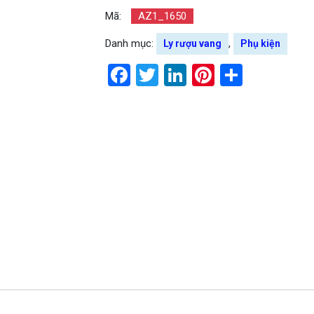
Mã:
AZ1_1650
Danh mục:
,
Ly rượu vang
Phụ kiện
Facebook
Twitter
LinkedIn
Pinterest
Share