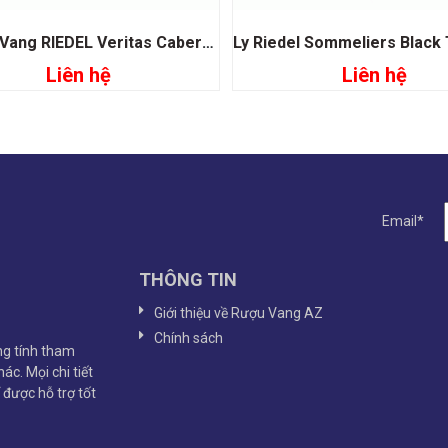
Ly Rượu Vang RIEDEL Veritas Cabernet – Merlot
Liên hệ
Liên hệ
Đọc tiếp
Đọc tiếp
Email*
THÔNG TIN
Giới thiệu về Rượu Vang AZ
Chính sách
g tính tham
ác. Mọi chi tiết
ể được hỗ trợ tốt