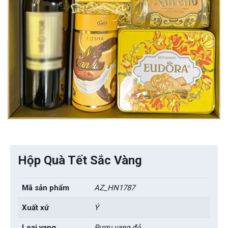
Hộp Quà Tết Sắc Vàng
Mã sản phẩm
AZ_HN1787
Xuất xứ
Ý
Loại vang
Rượu vang đỏ